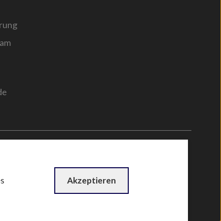
rung
sam
de
n
by
WebBox
es
Akzeptieren