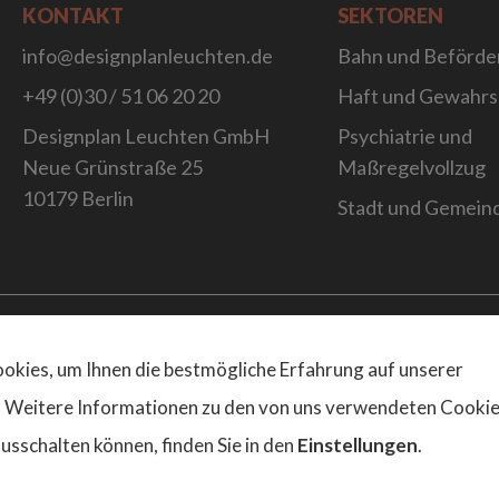
KONTAKT
SEKTOREN
info@designplanleuchten.de
Bahn und Beförde
+49 (0)30 / 51 06 20 20
Haft und Gewahr
Designplan Leuchten GmbH
Psychiatrie und
Neue Grünstraße 25
Maßregelvollzug
10179 Berlin
Stadt und Gemein
Website Desig
kies, um Ihnen die bestmögliche Erfahrung auf unserer
. Weitere Informationen zu den von uns verwendeten Cooki
ausschalten können, finden Sie in den
Einstellungen
.