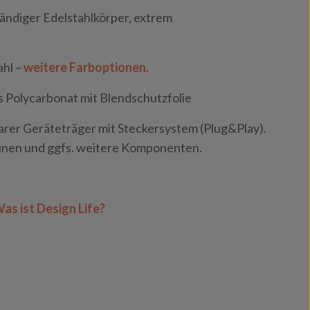
ndiger Edelstahlkörper, extrem
ahl –
weitere Farboptionen.
s Polycarbonat mit Blendschutzfolie
rer Geräteträger mit Steckersystem (Plug&Play).
tinen und ggfs. weitere Komponenten.
as ist Design Life?