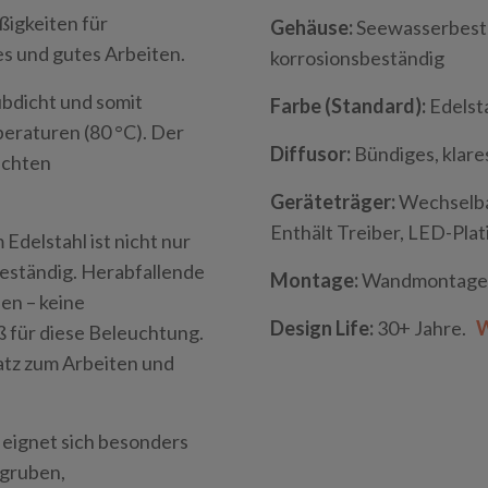
igkeiten für
Gehäuse:
Seewasserbestä
es und gutes Arbeiten.
korrosionsbeständig
bdicht und somit
Farbe (Standard):
Edelst
eraturen (80 °C). Der
Diffusor:
Bündiges, klare
eichten
Geräteträger:
Wechselba
Enthält Treiber, LED-Pla
delstahl ist nicht nur
beständig. Herabfallende
Montage:
Wandmontage
en – keine
Design Life:
30+ Jahre.
W
ß für diese Beleuchtung.
latz zum Arbeiten und
eignet sich besonders
fgruben,