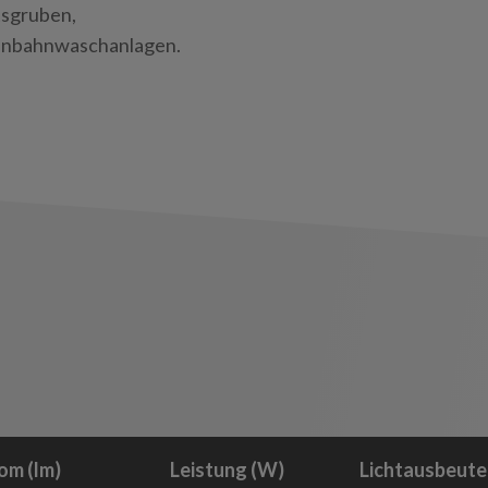
tsgruben,
enbahnwaschanlagen.
om (lm)
Leistung (W)
Lichtausbeute