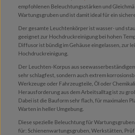
empfohlenen Beleuchtungsstärken und Gleichmäß
Wartungsgruben und ist damit ideal für ein sicher
Der gesamte Leuchtenkörper ist wasser- und stau
geeignet zur Hochdruckreinigung bei hohen Temp
Diffusor ist bündig im Gehäuse eingelassen, zur l
Hochdruckreinigung.
Der Leuchten-Korpus aus seewasserbeständigem E
sehr schlagfest, sondern auch extrem korrosions
Werkzeuge oder Fahrzeugteile, Öl oder Chemikali
Herausforderung aus dem Arbeitsalltag ist zu gro
Dabei ist die Bauform sehr flach, für maximalen P
Warten in heller Umgebung.
Diese spezielle Beleuchtung für Wartungsgruben 
für: Schienenwartungsgruben, Werkstätten, Prü