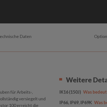
echnische Daten
Optio
Weitere Deta
uben für Arbeits-,
IK16 (150J)
Was bedeute
llständig versiegelt und
IP66, IP69, IP69K
Was be
istor 100 erreicht die