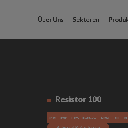
Über Uns
Sektoren
Produ
Resistor 100
IP66
IP69
IP69K
IK16 (150J)
Linear
SKI
An
Bahn und Beförderung