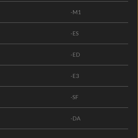
-M1
-ES
-ED
-E3
-SF
-DA